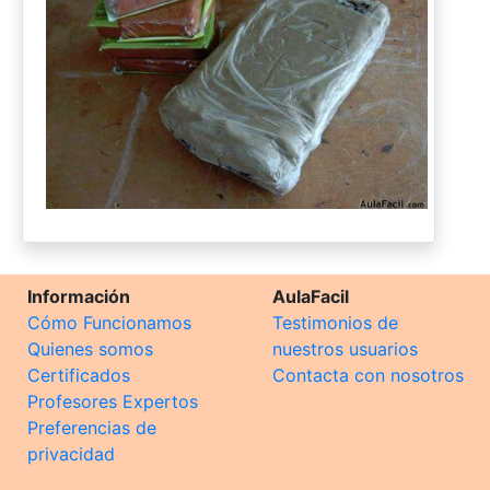
Información
AulaFacil
Cómo Funcionamos
Testimonios de
Quienes somos
nuestros usuarios
Certificados
Contacta con nosotros
Profesores Expertos
Preferencias de
privacidad