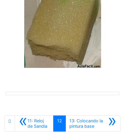
«
»
11: Reloj
12
13: Colocando la
Anterior
Siguiente
de Sandia
pintura base