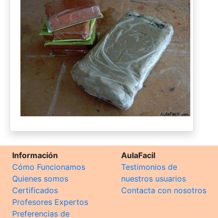
Información
AulaFacil
Cómo Funcionamos
Testimonios de
Quienes somos
nuestros usuarios
Certificados
Contacta con nosotros
Profesores Expertos
Preferencias de