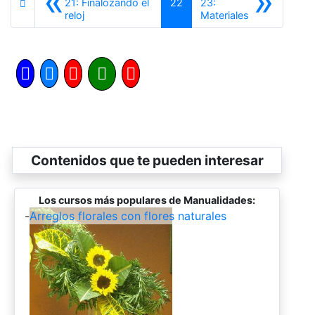
«
»
21: Finalozando el
22
23:
Anterior
Siguiente
reloj
Materiales
Contenidos que te pueden interesar
Los cursos más populares de Manualidades:
-
Arreglos florales con flores naturales