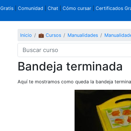
 Gratis
|
Comunidad
|
Chat
|
Cómo cursar
|
Certificados Gra
Inicio
💼 Cursos
Manualidades
Manualidad
Bandeja terminada
Aquí te mostramos como queda la bandeja termina