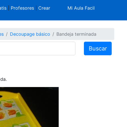
tis
|
Profesores
|
Crear
Mi Aula Facil
es
Decoupage básico
Bandeja terminada
Buscar
da.