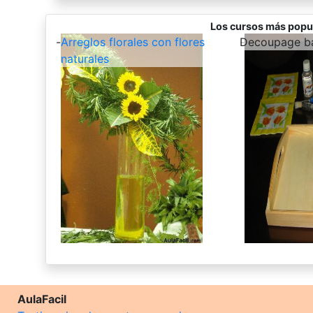
Los cursos más popu
-
Arreglos florales con flores
-
Decoupage b
naturales
AulaFacil