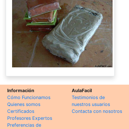
Información
AulaFacil
Cómo Funcionamos
Testimonios de
Quienes somos
nuestros usuarios
Certificados
Contacta con nosotros
Profesores Expertos
Preferencias de