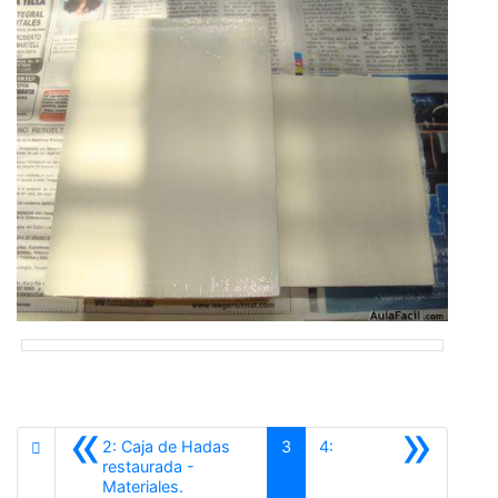
«
»
2: Caja de Hadas
3
4:
restaurada -
Anterior
Materiales.