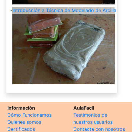
-
Introducción a Técnica de Modelado de Arcilla
Información
AulaFacil
Cómo Funcionamos
Testimonios de
Quienes somos
nuestros usuarios
Certificados
Contacta con nosotros