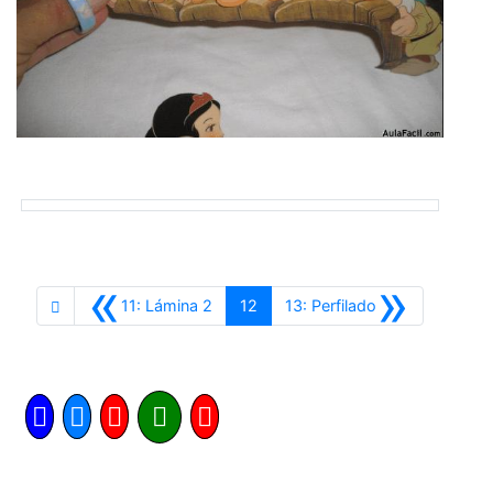
«
»
Anterior
Siguiente
11: Lámina 2
12
13: Perfilado