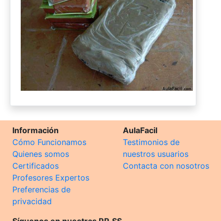
Información
AulaFacil
Cómo Funcionamos
Testimonios de
Quienes somos
nuestros usuarios
Certificados
Contacta con nosotros
Profesores Expertos
Preferencias de
privacidad
Síguenos en nuestras RR.SS.