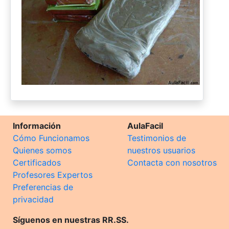
Información
AulaFacil
Cómo Funcionamos
Testimonios de
Quienes somos
nuestros usuarios
Certificados
Contacta con nosotros
Profesores Expertos
Preferencias de
privacidad
Síguenos en nuestras RR.SS.