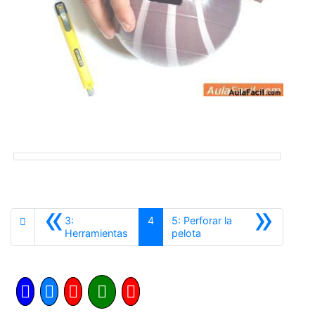
«
»
3:
4
5: Perforar la
Anterior
Siguiente
Herramientas
pelota