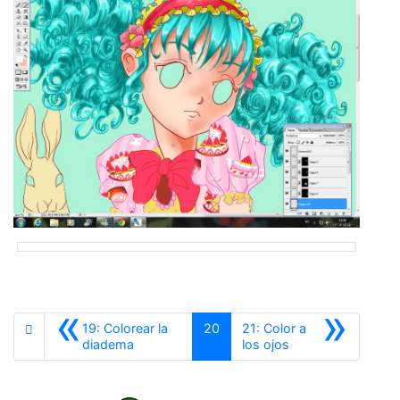
«
»
19: Colorear la
20
21: Color a
Anterior
Siguiente
diadema
los ojos