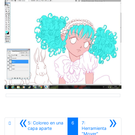
«
»
5: Coloreo en una
6
7:
Anterior
capa aparte
Herramienta
Siguiente
"Mover"