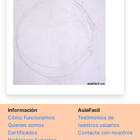
Información
AulaFacil
Cómo Funcionamos
Testimonios de
Quienes somos
nuestros usuarios
Certificados
Contacta con nosotros