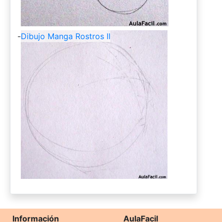
-
Dibujo Manga Rostros II
Información
AulaFacil