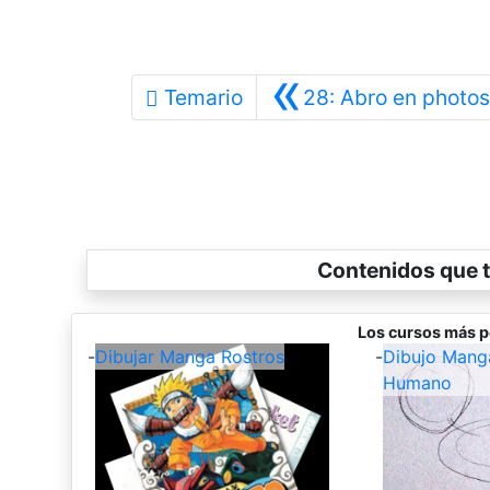
«
Temario
28: Abro en photo
Contenidos que t
Los cursos más p
-
Dibujar Manga Rostros
-
Dibujo Mang
Humano