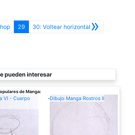
»
Anterior
Siguiente
shop
29
30: Voltear horizontal
e pueden interesar
opulares de Manga:
a VI - Cuerpo
-
Dibujo Manga Rostros II