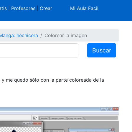
tis
|
Profesores
|
Crear
Mi Aula Facil
Manga: hechicera
Colorear la imagen
Buscar
" y me quedo sólo con la parte coloreada de la