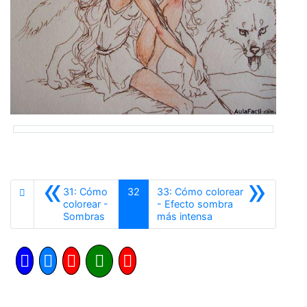
«
»
31: Cómo
32
33: Cómo colorear
colorear -
- Efecto sombra
Anterior
Siguiente
Sombras
más intensa