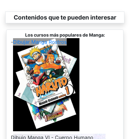
Contenidos que te pueden interesar
Los cursos más populares de Manga:
-
Dibujar Manga Rostros
-
Dibujo Manga VI - Cuerpo Humano