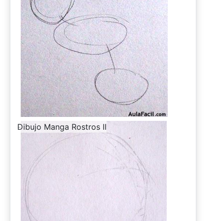
-
Dibujo Manga Rostros II