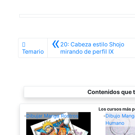
«
20: Cabeza estilo Shojo
Anterior
Temario
mirando de perfil IX
Contenidos que t
Los cursos más p
-
Dibujar Manga Rostros
-
Dibujo Mang
Humano