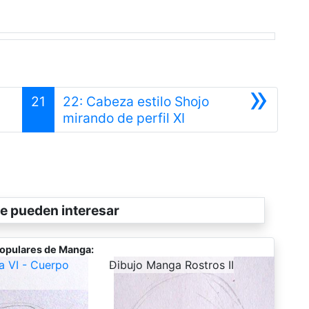
»
21
22: Cabeza estilo Shojo
Siguiente
mirando de perfil XI
e pueden interesar
opulares de Manga:
a VI - Cuerpo
-
Dibujo Manga Rostros II