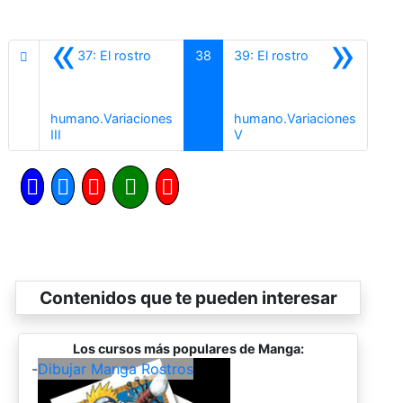
«
»
37: El rostro
38
39: El rostro
humano.Variaciones
humano.Variaciones
Anterior
Siguiente
III
V
Contenidos que te pueden interesar
Los cursos más populares de Manga:
-
Dibujar Manga Rostros