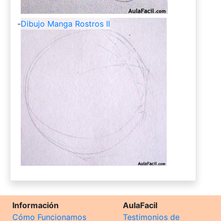
-
Dibujo Manga Rostros II
Información
AulaFacil
Cómo Funcionamos
Testimonios de