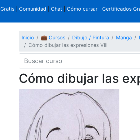
 Gratis
|
Comunidad
|
Chat
|
Cómo cursar
|
Certificados Gra
Inicio
💼 Cursos
Dibujo / Pintura
Manga
Cómo dibujar las expresiones VIII
Cómo dibujar las exp