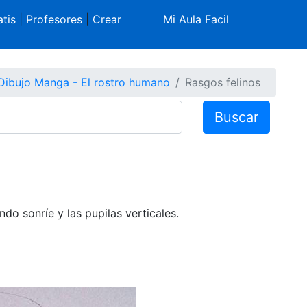
tis
|
Profesores
|
Crear
Mi Aula Facil
Dibujo Manga - El rostro humano
Rasgos felinos
Buscar
do sonríe y las pupilas verticales.