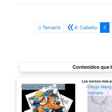
«
Anteri
Temario
4: Cabello
5
Contenidos que t
Los cursos más p
-
Dibujar Manga Rostros
-
Dibujo Mang
Humano