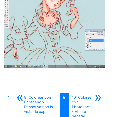
«
»
8: Colorear con
9
10: Colorear
Photoshop -
con
Desactivamos la
Photoshop
Anterior
vista de capa
- Efecto
Siguiente
general