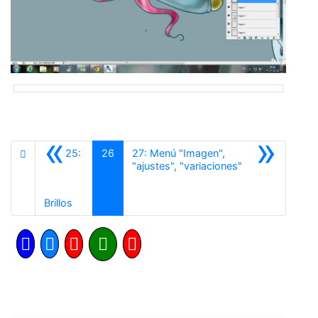
«
»
25:
26
27: Menú "Imagen",
Siguiente
"ajustes", "variaciones"
Anterior
Brillos