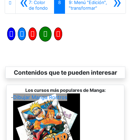
«
»
7: Color
8
9: Menú "Edición",
Anterior
Siguiente
de fondo
"transformar"
Contenidos que te pueden interesar
Los cursos más populares de Manga:
-
Dibujar Manga Rostros