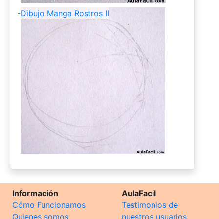
-
Dibujo Manga Rostros II
Información
AulaFacil
Cómo Funcionamos
Testimonios de
Quienes somos
nuestros usuarios