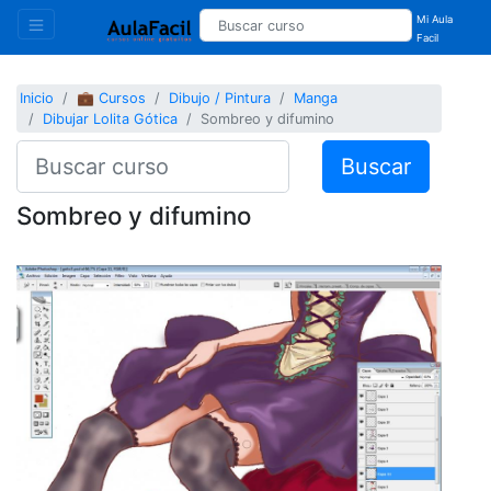
Mi Aula
Facil
Inicio
💼 Cursos
Dibujo / Pintura
Manga
Dibujar Lolita Gótica
Sombreo y difumino
Buscar
Sombreo y difumino