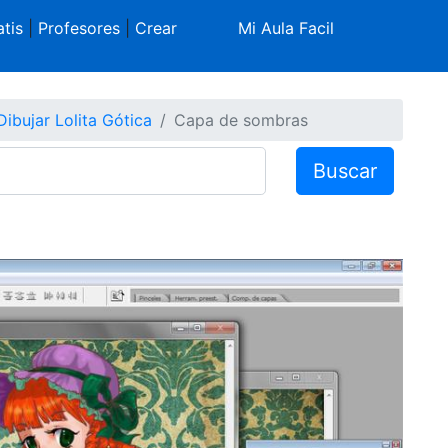
tis
|
Profesores
|
Crear
Mi Aula Facil
Dibujar Lolita Gótica
Capa de sombras
Buscar