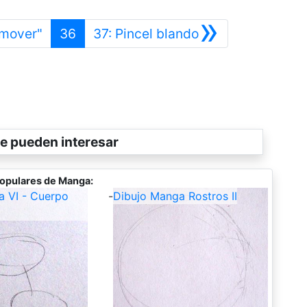
»
Anterior
Siguiente
"mover"
36
37: Pincel blando
e pueden interesar
opulares de Manga:
a VI - Cuerpo
-
Dibujo Manga Rostros II