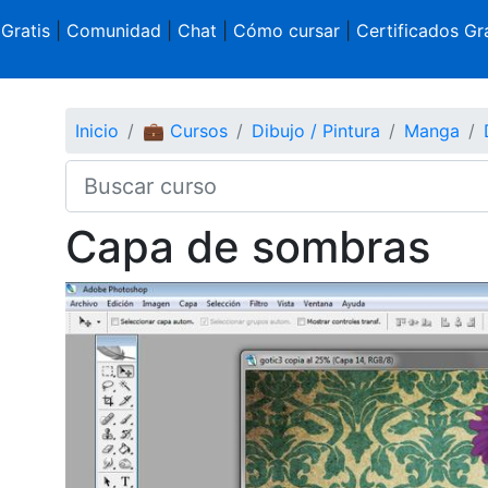
 Gratis
|
Comunidad
|
Chat
|
Cómo cursar
|
Certificados Gra
Inicio
💼 Cursos
Dibujo / Pintura
Manga
Capa de sombras