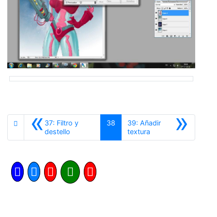
«
»
37: Filtro y
38
39: Añadir
Anterior
Siguiente
destello
textura