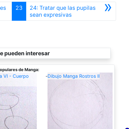
»
les
23
24: Tratar que las pupilas
Siguiente
sean expresivas
e pueden interesar
opulares de Manga:
a VI - Cuerpo
-
Dibujo Manga Rostros II