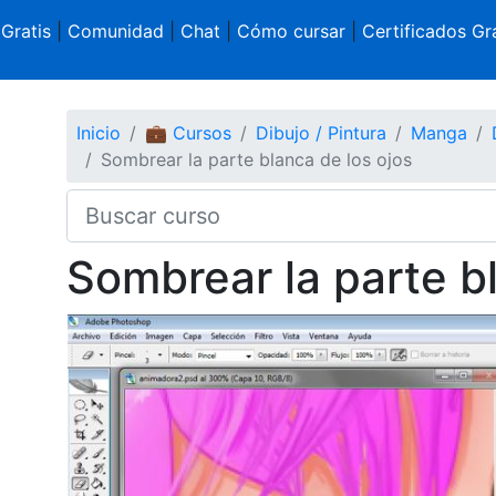
 Gratis
|
Comunidad
|
Chat
|
Cómo cursar
|
Certificados Gra
Inicio
💼 Cursos
Dibujo / Pintura
Manga
Sombrear la parte blanca de los ojos
Sombrear la parte b