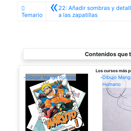
«
22: Añadir sombras y detal
Anterior
Temario
a las zapatillas
Contenidos que t
Los cursos más p
-
Dibujar Manga Rostros
-
Dibujo Mang
Humano