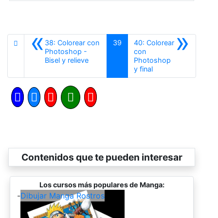
«
»
38: Colorear con
39
40: Colorear
Photoshop -
con
Anterior
Bisel y relieve
Photoshop
Siguiente
y final
Contenidos que te pueden interesar
Los cursos más populares de Manga:
-
Dibujar Manga Rostros