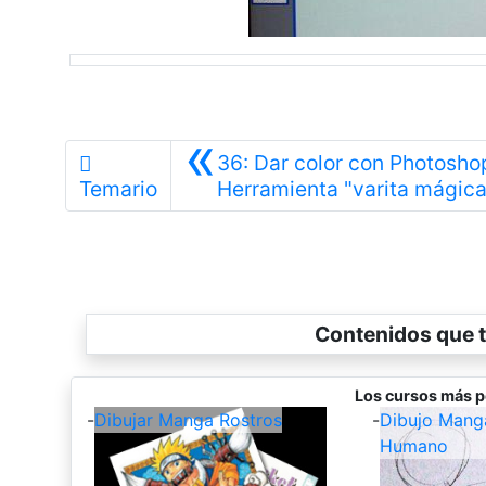
«
36: Dar color con Photosho
Temario
Herramienta "varita mágica
Contenidos que t
Los cursos más p
-
Dibujar Manga Rostros
-
Dibujo Mang
Humano