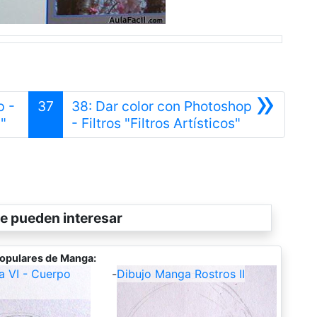
»
p -
37
38: Dar color con Photoshop
Anterior
Siguiente
"
- Filtros "Filtros Artísticos"
e pueden interesar
opulares de Manga:
a VI - Cuerpo
-
Dibujo Manga Rostros II