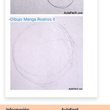
-
Dibujo Manga Rostros II
Información
AulaFacil