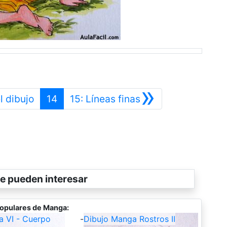
»
Anterior
Siguiente
l dibujo
14
15: Líneas finas
e pueden interesar
opulares de Manga:
a VI - Cuerpo
-
Dibujo Manga Rostros II