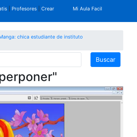
tis
|
Profesores
|
Crear
Mi Aula Facil
Manga: chica estudiante de instituto
Buscar
uperponer"