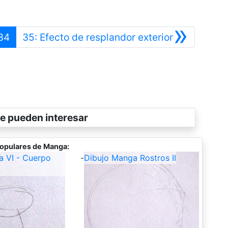
»
erior
Siguiente
34
35: Efecto de resplandor exterior
e pueden interesar
opulares de Manga:
a VI - Cuerpo
-
Dibujo Manga Rostros II