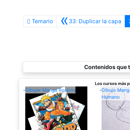
«
Ant
Temario
33: Duplicar la capa
Contenidos que t
Los cursos más p
-
Dibujar Manga Rostros
-
Dibujo Mang
Humano