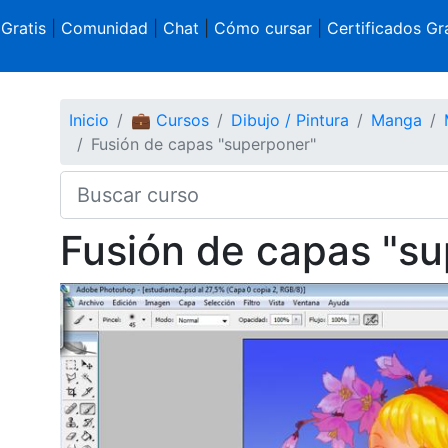
 Gratis
|
Comunidad
|
Chat
|
Cómo cursar
|
Certificados Gra
Inicio
💼 Cursos
Dibujo / Pintura
Manga
Fusión de capas "superponer"
Fusión de capas "s