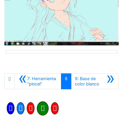
«
»
7: Herramienta
8
9: Base de
Anterior
Siguiente
"pincel"
color blanco