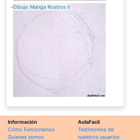
-
Dibujo Manga Rostros II
Información
AulaFacil
Cómo Funcionamos
Testimonios de
Quienes somos
nuestros usuarios