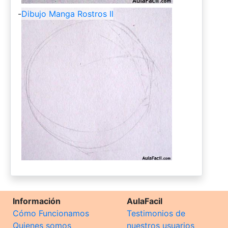
-
Dibujo Manga Rostros II
Información
AulaFacil
Cómo Funcionamos
Testimonios de
Quienes somos
nuestros usuarios