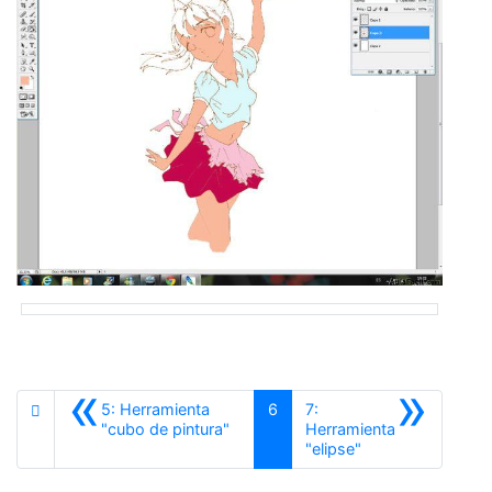
«
»
5: Herramienta
6
7:
Anterior
"cubo de pintura"
Herramienta
Siguiente
"elipse"