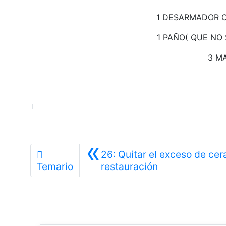
1 DESARMADOR 
1 PAÑO( QUE NO
3 M
«
26: Quitar el exceso de cera 
Anterior
Temario
restauración