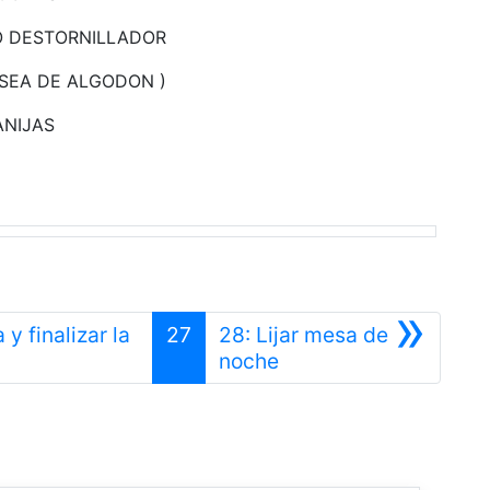
O DESTORNILLADOR
 SEA DE ALGODON )
ANIJAS
»
y finalizar la
27
28: Lijar mesa de
Siguiente
noche