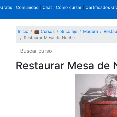
 Gratis
|
Comunidad
|
Chat
|
Cómo cursar
|
Certificados Gra
Inicio
💼 Cursos
Bricolaje
Madera
Restau
Restaurar Mesa de Noche
Restaurar Mesa de