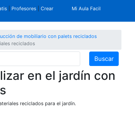
tis
|
Profesores
|
Crear
Mi Aula Facil
ucción de mobiliario con palets reciclados
iales reciclados
Buscar
izar en el jardín con
os
eriales reciclados para el jardín.