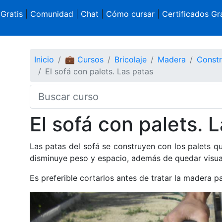
 Gratis
|
Comunidad
|
Chat
|
Cómo cursar
|
Certificados Gra
Inicio
💼 Cursos
Bricolaje
Madera
Constr
El sofá con palets. Las patas
El sofá con palets. 
Las patas del sofá se construyen con los palets qu
disminuye peso y espacio, además de quedar visu
Es preferible cortarlos antes de tratar la madera p