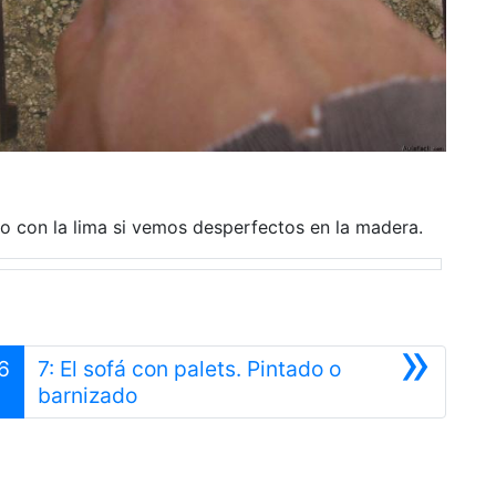
o con la lima si vemos desperfectos en la madera.
»
6
7: El sofá con palets. Pintado o
Siguiente
barnizado