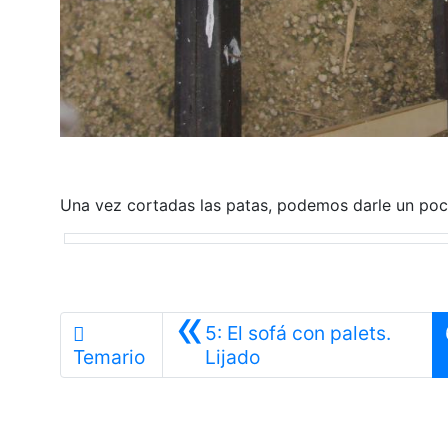
Una vez cortadas las patas, podemos darle un poc
«
5: El sofá con palets.
Anterior
Temario
Lijado