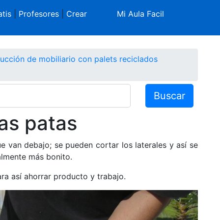
tis
|
Profesores
|
Crear
Mi Aula Facil
ucción de mobiliario con palets reciclados
Buscar
Las patas
e van debajo; se pueden cortar los laterales y así se
almente más bonito.
ara así ahorrar producto y trabajo.