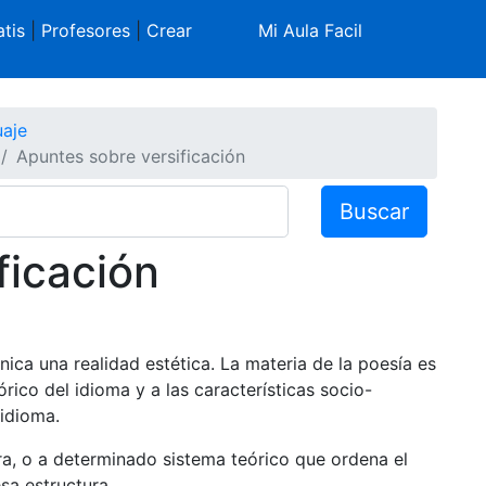
tis
|
Profesores
|
Crear
Mi Aula Facil
aje
Apuntes sobre versificación
Buscar
ficación
a una realidad estética. La materia de la poesía es
órico del idioma y a las características socio-
 idioma.
a, o a determinado sistema teórico que ordena el
sa estructura.