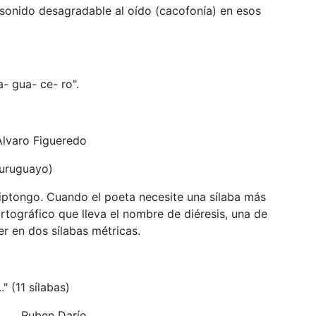
 sonido desagradable al oído (cacofonía) en esos
a- gua- ce- ro".
a
gueredo
o)
iptongo. Cuando el poeta necesite una sílaba más
rtográfico que lleva el nombre de diéresis, una de
r en dos sílabas métricas.
 (11 sílabas)
Darío