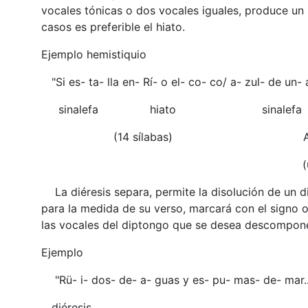
vocales tónicas o dos vocales iguales, produce un
casos es preferible el hiato.
Ejemplo hemistiquio
"Si es- ta- lla en- Rí- o el- co- co/ a- zul- de un- 
sinalefa hiato sinalef
(14 sílabas) Alvaro Fi
(uruguay
La diéresis separa, permite la disolución de un d
para la medida de su verso, marcará con el signo o
las vocales del diptongo que se desea descompone
Ejemplo
"Rü- i- dos- de- a- guas y es- pu- mas- de- mar..."
diéresis Ruben 