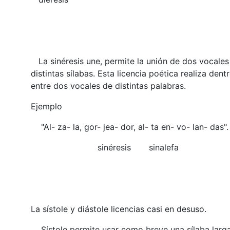
(nicaragüe
La sinéresis une, permite la unión de dos vocales
distintas sílabas. Esta licencia poética realiza den
entre dos vocales de distintas palabras.
Ejemplo
"Al- za- la, gor- jea- dor, al- ta en- vo- lan- das". 
sinéresis sinalefa
Gerardo D
(españo
La sístole y diástole licencias casi en desuso.
Sístole permite usar como breve una sílaba larga