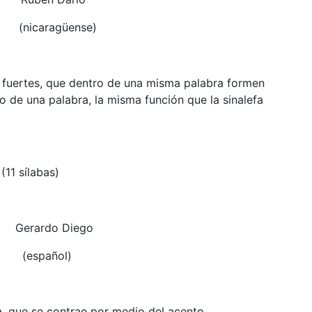
nse)
 fuertes, que dentro de una misma palabra formen
tro de una palabra, la misma función que la sinalefa
(11 sílabas)
iego
l)
, que se contrae por medio del acento.