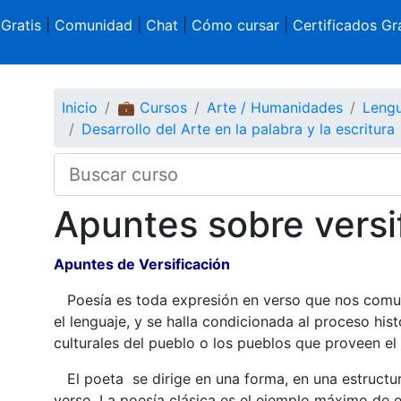
 Gratis
|
Comunidad
|
Chat
|
Cómo cursar
|
Certificados Gra
Inicio
💼 Cursos
Arte / Humanidades
Lengu
Desarrollo del Arte en la palabra y la escritura
Apuntes sobre versi
Apuntes de Versificación
Poesía es toda expresión en verso que nos comunic
el lenguaje, y se halla condicionada al proceso hist
culturales del pueblo o los pueblos que proveen el
El poeta se dirige en una forma, en una estructur
verso. La poesía clásica es el ejemplo máximo de e