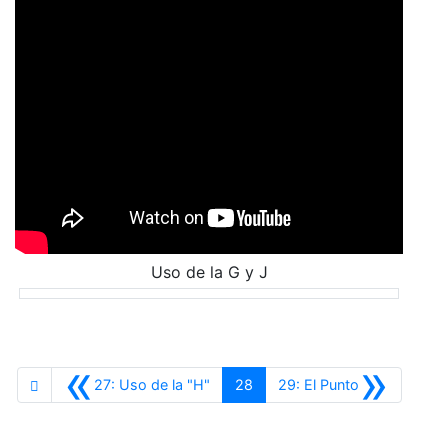
Uso de la G y J
«
»
Anterior
Siguiente
27: Uso de la "H"
28
29: El Punto