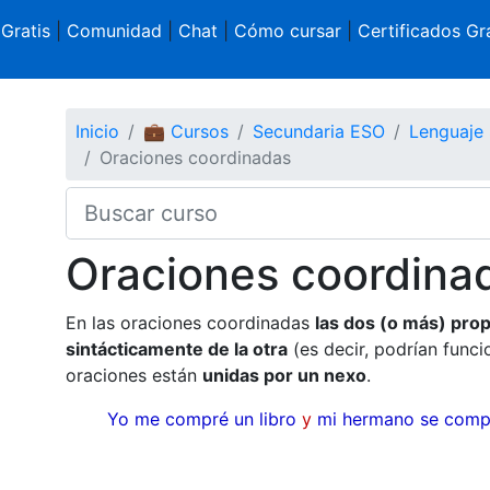
 Gratis
|
Comunidad
|
Chat
|
Cómo cursar
|
Certificados Gra
Inicio
💼 Cursos
Secundaria ESO
Lenguaje
Oraciones coordinadas
Oraciones coordina
En las oraciones coordinadas
las dos (o más) pro
sintácticamente de la otra
(es decir, podrían func
oraciones están
unidas por un nexo
.
Yo me compré un libro
y
mi hermano se comp