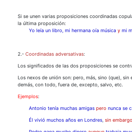
Si se unen varias proposiciones coordinadas copula
la última proposición:
Yo leía un libro, mi hermana oía música
y
mi m
2.-
Coordinadas adversativas
:
Los significados de las dos proposiciones se cont
Los nexos de unión son: pero, más, sino (que), sin
demás, con todo, fuera de, excepto, salvo, etc.
Ejemplos
:
Antonio tenía muchas amigas
pero
nunca se 
Él vivió muchos años en Londres
,
sin embarg
Pedro gana mucho dinero
aunque
trabaja mu