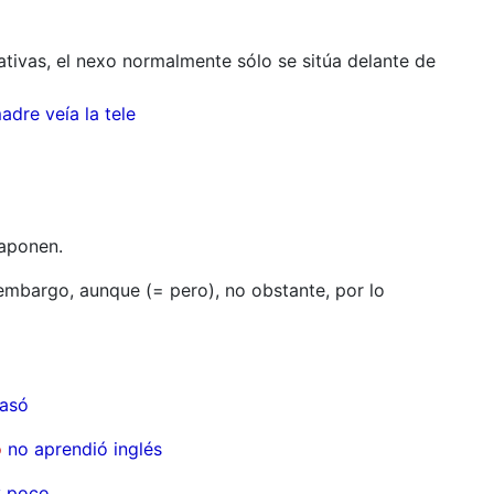
tivas, el nexo normalmente sólo se sitúa delante de
adre veía la tele
raponen.
 embargo, aunque (= pero), no obstante, por lo
casó
o
no aprendió inglés
y poco