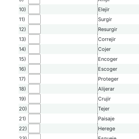
10)
Elejir
11)
Surgir
12)
Resurgir
13)
Correjir
14)
Cojer
15)
Encoger
16)
Escoger
17)
Proteger
18)
Alijerar
19)
Crujir
20)
Tejer
21)
Paisaje
22)
Herege
23)
Esqueje