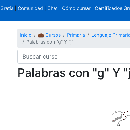
 Gratis
|
Comunidad
|
Chat
|
Cómo cursar
|
Certificados Gra
Inicio
💼 Cursos
Primaria
Lenguaje Primari
Palabras con "g" Y "j"
Palabras con "g" Y "