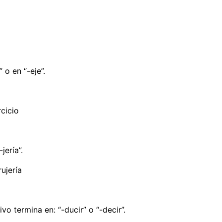
 o en “-eje”.
rcicio
jería”.
rujería
ivo termina en: “-ducir” o “-decir”.