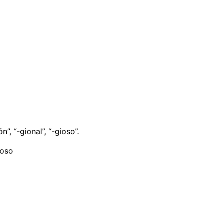
n”, “-gional”, “-gioso”.
ioso