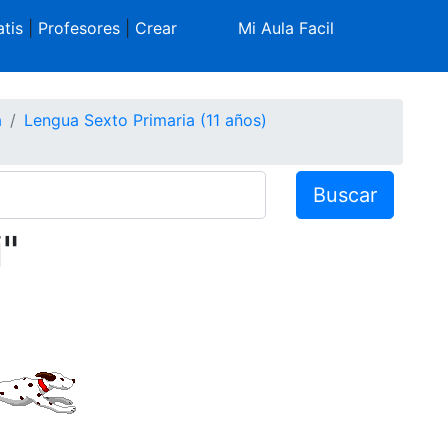
tis
|
Profesores
|
Crear
Mi Aula Facil
a
Lengua Sexto Primaria (11 años)
Buscar
j"