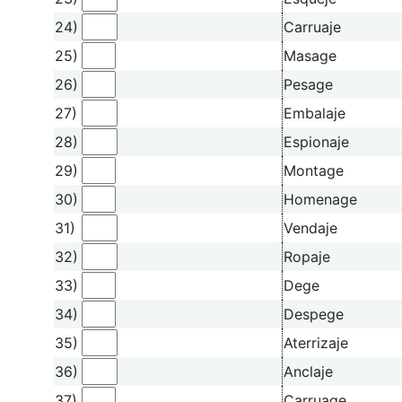
24)
Carruaje
25)
Masage
26)
Pesage
27)
Embalaje
28)
Espionaje
29)
Montage
30)
Homenage
31)
Vendaje
32)
Ropaje
33)
Dege
34)
Despege
35)
Aterrizaje
36)
Anclaje
37)
Carruage