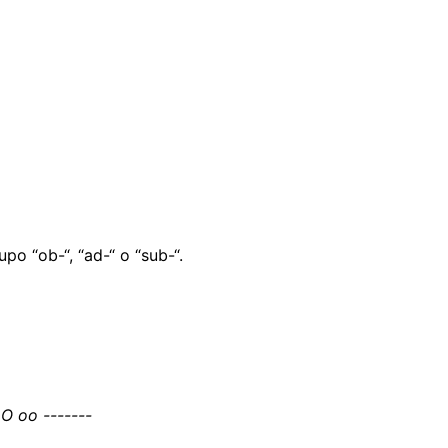
po “ob-“, “ad-“ o “sub-“.
 O oo -------