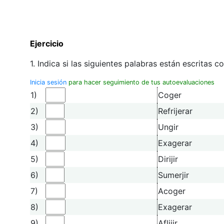
Ejercicio
1. Indica si las siguientes palabras están escritas c
Inicia sesión
para hacer seguimiento de tus autoevaluaciones
1)
Coger
2)
Refrijerar
3)
Ungir
4)
Exagerar
5)
Dirijir
6)
Sumerjir
7)
Acoger
8)
Exagerar
9)
Aflijir