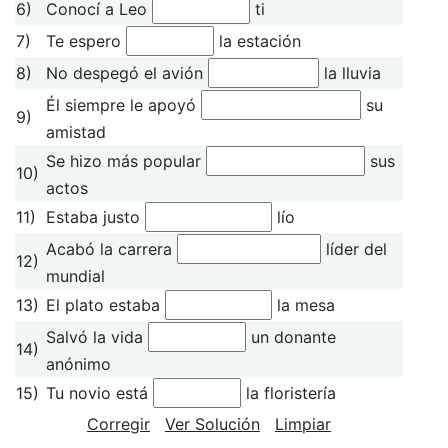
6)
Conocí a Leo
ti
7)
Te espero
la estación
8)
No despegó el avión
la lluvia
Él siempre le apoyó
su
9)
amistad
Se hizo más popular
sus
10)
actos
11)
Estaba justo
lío
Acabó la carrera
líder del
12)
mundial
13)
El plato estaba
la mesa
Salvó la vida
un donante
14)
anónimo
15)
Tu novio está
la floristería
Corregir
Ver Solución
Limpiar