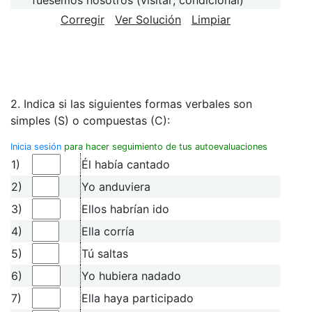
Corregir
Ver Solución
Limpiar
2. Indica si las siguientes formas verbales son
simples (S) o compuestas (C):
Inicia sesión
para hacer seguimiento de tus autoevaluaciones
1)
Él había cantado
2)
Yo anduviera
3)
Ellos habrían ido
4)
Ella corría
5)
Tú saltas
6)
Yo hubiera nadado
7)
Ella haya participado