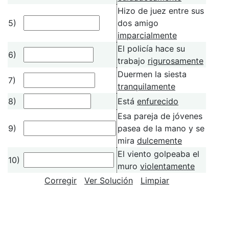
Hizo de juez entre sus
5)
dos amigo
imparcialmente
El policía hace su
6)
trabajo
rigurosamente
Duermen la siesta
7)
tranquilamente
8)
Está
enfurecido
Esa pareja de jóvenes
9)
pasea de la mano y se
mira
dulcemente
El viento golpeaba el
10)
muro
violentamente
Corregir
Ver Solución
Limpiar