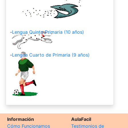
-
Lengua Quinto Primaria (10 años)
-
Lengua Cuarto de Primaria (9 años)
Información
AulaFacil
Cómo Funcionamos
Testimonios de