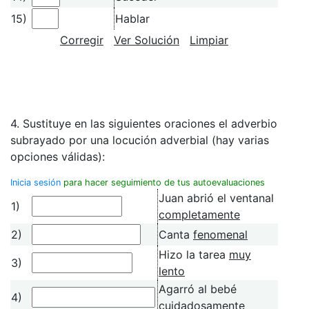
15)
Hablar
Corregir
Ver Solución
Limpiar
4. Sustituye en las siguientes oraciones el adverbio
subrayado por una locución adverbial (hay varias
opciones válidas):
Inicia sesión
para hacer seguimiento de tus autoevaluaciones
Juan abrió el ventanal
1)
completamente
2)
Canta
fenomenal
Hizo la tarea
muy
3)
lento
Agarró al bebé
4)
cuidadosamente