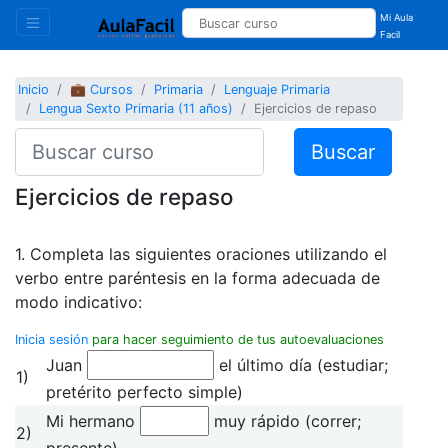
Mi Aula
Facil
Inicio
💼 Cursos
Primaria
Lenguaje Primaria
Lengua Sexto Primaria (11 años)
Ejercicios de repaso
Buscar
Ejercicios de repaso
1. Completa las siguientes oraciones utilizando el
verbo entre paréntesis en la forma adecuada de
modo indicativo:
Inicia sesión
para hacer seguimiento de tus autoevaluaciones
Juan
el último día (estudiar;
1)
pretérito perfecto simple)
Mi hermano
muy rápido (correr;
2)
presente)