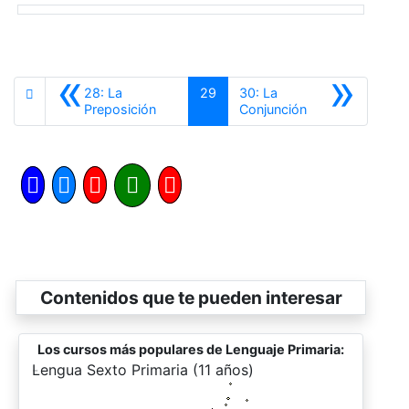
«
»
28: La
29
30: La
Anterior
Siguiente
Preposición
Conjunción
Contenidos que te pueden interesar
Los cursos más populares de Lenguaje Primaria:
-
Lengua Sexto Primaria (11 años)