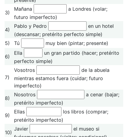
Mañana
a Londres (volar;
3)
futuro imperfecto)
Pablo y Pedro
en un hotel
4)
(descansar; pretérito perfecto simple)
5)
Tú
muy bien (pintar; presente)
Ella
un gran partido (hacer; pretérito
6)
perfecto simple)
Vosotros
de la abuela
7)
mientras estamos fuera (cuidar; futuro
imperfecto)
Nosotros
a cenar (bajar;
8)
pretérito imperfecto)
Ellas
los libros (comprar;
9)
pretérito imperfecto)
Javier
el museo si
10)
fuésemos nosotros (visitar; condicional)