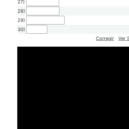
27)
28)
29)
30)
Corregir
Ver 