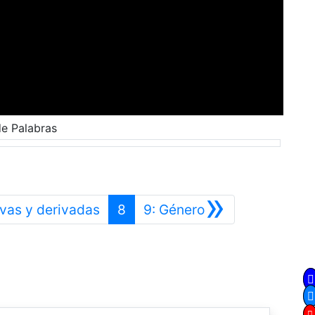
de Palabras
»
Anterior
Siguiente
ivas y derivadas
8
9: Género