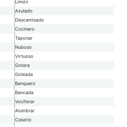
Limón
Azulado
Descamisado
Cocinero
Taponar
Nuboso
Virtuoso
Gotera
Goleada
Banquero
Bancada
Vociferar
Alumbrar
Caserío