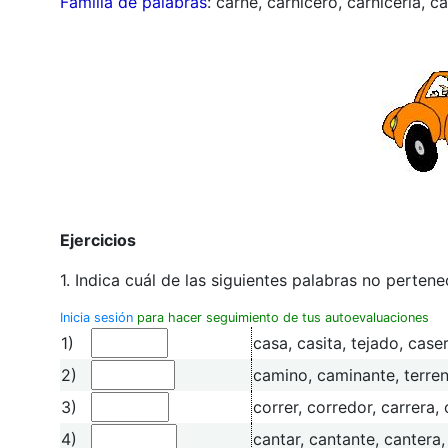
Familia de palabras
: carne, carnicero, carnicería, cá
Ejercicios
1. Indica cuál de las siguientes palabras no pertene
Inicia sesión
para hacer seguimiento de tus autoevaluaciones
1)
casa, casita, tejado, case
2)
camino, caminante, terre
3)
correr, corredor, carrera,
4)
cantar, cantante, cantera