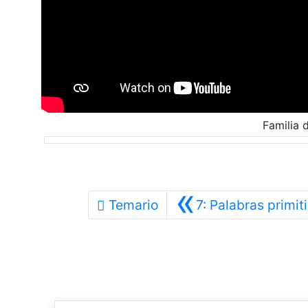
Familia 
«
Temario
7: Palabras primit