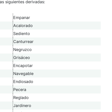
las siguientes derivadas:
Empanar
Acalorado
Sediento
Canturrear
Negruzco
Grisáceo
Encapotar
Navegable
Endiosado
Pecera
Reglado
Jardinero