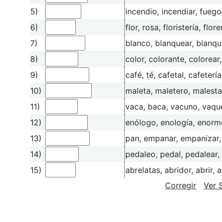
5)
incendio, incendiar, fuego
6)
flor, rosa, floristería, flore
7)
blanco, blanquear, blanq
8)
color, colorante, colorear,
9)
café, té, cafetal, cafetería
10)
maleta, maletero, malesta
11)
vaca, baca, vacuno, vaqu
12)
enólogo, enología, enorm
13)
pan, empanar, empanizar
14)
pedaleo, pedal, pedalear,
15)
abrelatas, abridor, abrir, a
Corregir
Ver 