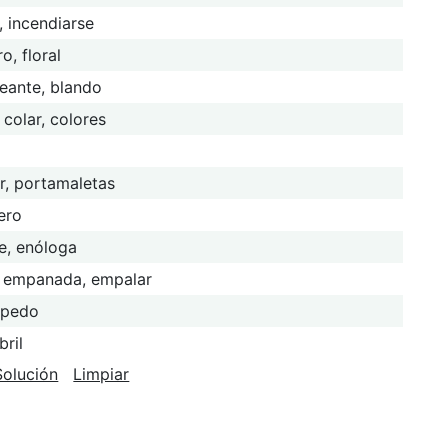
, incendiarse
ro, floral
ueante, blando
 colar, colores
r, portamaletas
ero
e, enóloga
, empanada, empalar
 pedo
bril
Solución
Limpiar