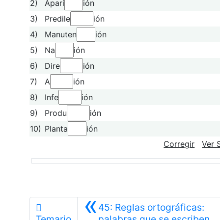
2)
Apari
ión
3)
Predile
ión
4)
Manuten
ión
5)
Na
ión
6)
Dire
ión
7)
A
ión
8)
Infe
ión
9)
Produ
ión
10)
Planta
ión
Corregir
Ver 
«
45: Reglas ortográficas:
Temario
palabras que se escriben