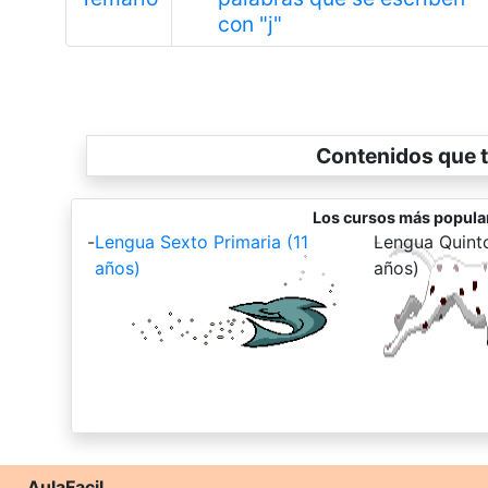
Anterior
con "j"
Contenidos que t
Los cursos más popula
-
Lengua Sexto Primaria (11
-
Lengua Quinto
años)
años)
AulaFacil