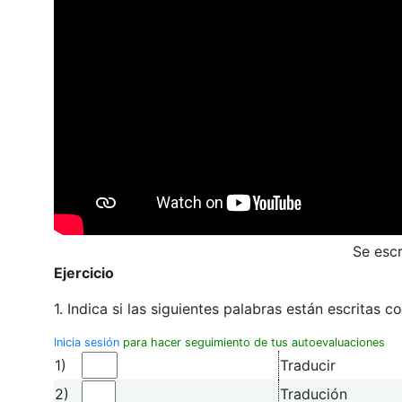
Se escr
Ejercicio
1. Indica si las siguientes palabras están escritas c
Inicia sesión
para hacer seguimiento de tus autoevaluaciones
1)
Traducir
2)
Tradución