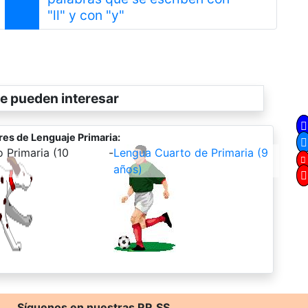
Siguiente
"ll" y con "y"
e pueden interesar
res de Lenguaje Primaria:
 Primaria (10
-
Lengua Cuarto de Primaria (9
años)
Síguenos en nuestras RR.SS.