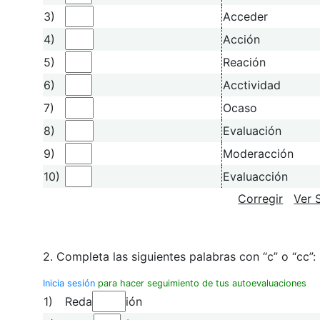
3)
Acceder
4)
Acción
5)
Reación
6)
Acctividad
7)
Ocaso
8)
Evaluación
9)
Moderacción
10)
Evaluacción
Corregir
Ver 
2. Completa las siguientes palabras con “c” o “cc”:
Inicia sesión
para hacer seguimiento de tus autoevaluaciones
1)
Reda
ión