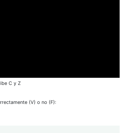
ibe C y Z
orrectamente (V) o no (F):