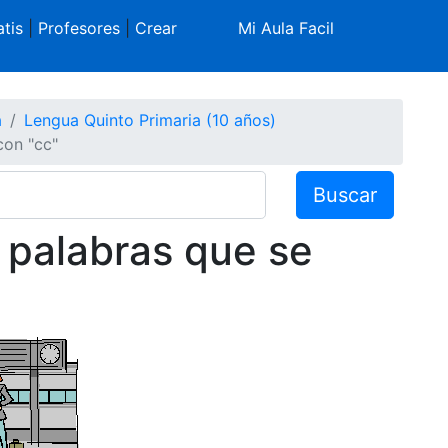
tis
|
Profesores
|
Crear
Mi Aula Facil
a
Lengua Quinto Primaria (10 años)
con "cc"
Buscar
: palabras que se