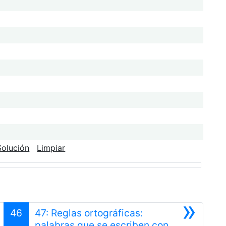
Solución
Limpiar
»
46
47: Reglas ortográficas:
palabras que se escriben con