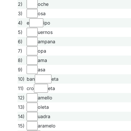
2)
oche
3)
osa
4)
e
ipo
5)
uernos
6)
ampana
7)
opa
8)
ama
9)
asa
10)
ban
eta
11)
cro
eta
12)
amello
13)
oleta
14)
uadra
15)
aramelo