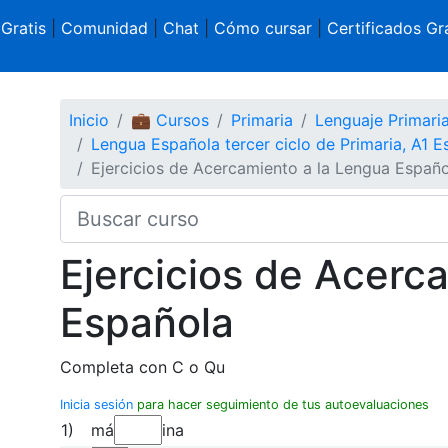
 Gratis
|
Comunidad
|
Chat
|
Cómo cursar
|
Certificados Gra
Inicio
💼 Cursos
Primaria
Lenguaje Primari
Lengua Española tercer ciclo de Primaria, A1 E
Ejercicios de Acercamiento a la Lengua Españo
Ejercicios de Acerc
Española
Completa con C o Qu
Inicia sesión
para hacer seguimiento de tus autoevaluaciones
1)
má
ina