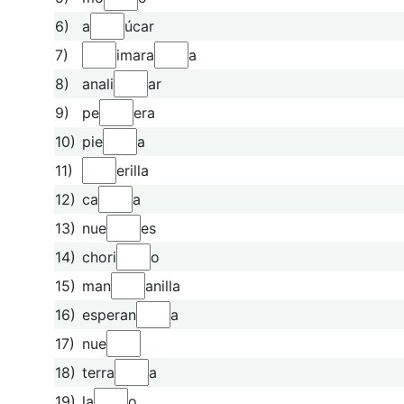
6)
a
úcar
7)
imara
a
8)
anali
ar
9)
pe
era
10)
pie
a
11)
erilla
12)
ca
a
13)
nue
es
14)
chori
o
15)
man
anilla
16)
esperan
a
17)
nue
18)
terra
a
19)
la
o