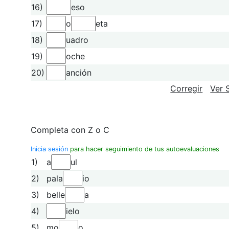
16)
eso
17)
o
eta
18)
uadro
19)
oche
20)
anción
Corregir
Ver 
Completa con Z o C
Inicia sesión
para hacer seguimiento de tus autoevaluaciones
1)
a
ul
2)
pala
io
3)
belle
a
4)
ielo
5)
mo
o