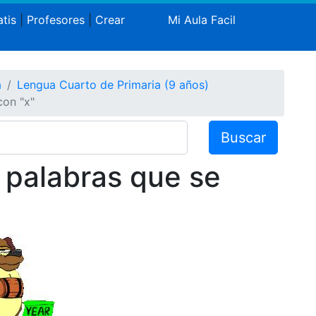
tis
|
Profesores
|
Crear
Mi Aula Facil
a
Lengua Cuarto de Primaria (9 años)
con "x"
Buscar
: palabras que se