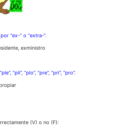
or “ex-” o “extra-“.
sidente, exministro
le”, “pli”, “plo”, “pre”, “pri”, “pro”.
xpropiar
orrectamente (V) o no (F):