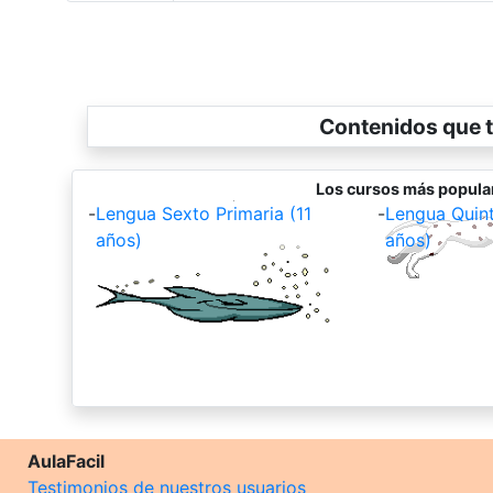
Contenidos que t
Los cursos más popula
-
Lengua Sexto Primaria (11
-
Lengua Quint
años)
años)
AulaFacil
Testimonios de nuestros usuarios