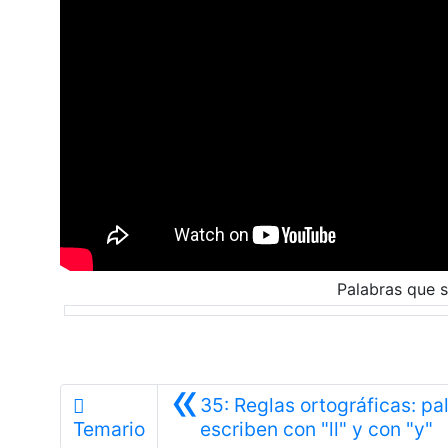
Palabras que s
«
35: Reglas ortográficas: pa
A
Temario
escriben con "ll" y con "y"