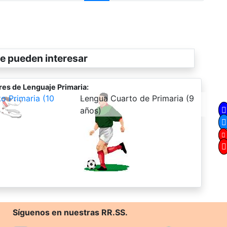
e pueden interesar
res de Lenguaje Primaria:
o Primaria (10
-
Lengua Cuarto de Primaria (9
años)
Síguenos en nuestras RR.SS.