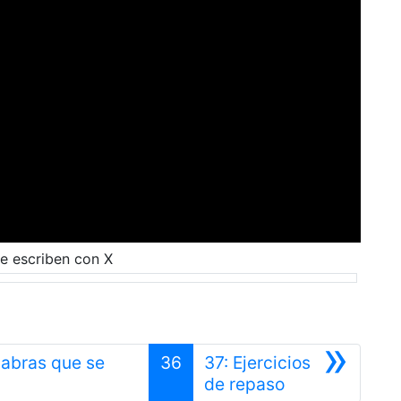
e escriben con X
»
labras que se
36
37: Ejercicios
nterior
Siguiente
de repaso