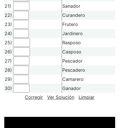
21)
Sanador
22)
Curandero
23)
Frutero
24)
Jardinero
25)
Rasposo
26)
Casposo
27)
Pescador
28)
Pescadero
29)
Camarero
30)
Ganador
Corregir
Ver Solución
Limpiar